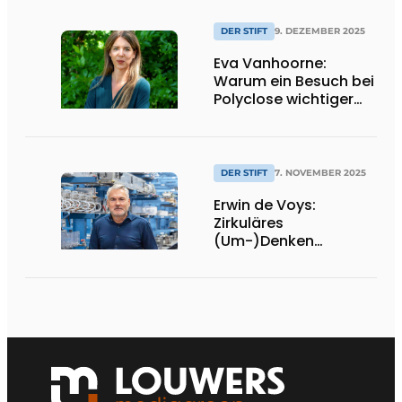
Kreislaufwirtschaft
und Nachhaltigkeit
DER STIFT
9. DEZEMBER 2025
schwindet
Eva Vanhoorne:
Warum ein Besuch bei
Polyclose wichtiger
denn je ist
DER STIFT
7. NOVEMBER 2025
Erwin de Voys:
Zirkuläres
(Um-)Denken
erfordert Dringlichkeit