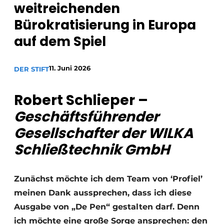
weitreichenden
Einladung zu einem Rundtischgespräch - 20 Jahre
Bürokratisierung in Europa
Profil
auf dem Spiel
Ein Stellenangebot registrieren
Offene Stellen
11. Juni 2026
DER STIFT
Videos
Robert Schlieper –
Werben
Geschäftsführender
Gesellschafter der WILKA
Schließtechnik GmbH
Zunächst möchte ich dem Team von ‘Profiel’
meinen Dank aussprechen, dass ich diese
Ausgabe von „De Pen“ gestalten darf. Denn
ich möchte eine große Sorge ansprechen: den