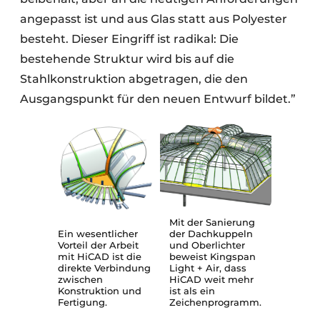
angepasst ist und aus Glas statt aus Polyester
besteht. Dieser Eingriff ist radikal: Die
bestehende Struktur wird bis auf die
Stahlkonstruktion abgetragen, die den
Ausgangspunkt für den neuen Entwurf bildet.”
Mit der Sanierung
Ein wesentlicher
der Dachkuppeln
Vorteil der Arbeit
und Oberlichter
mit HiCAD ist die
beweist Kingspan
direkte Verbindung
Light + Air, dass
zwischen
HiCAD weit mehr
Konstruktion und
ist als ein
Fertigung.
Zeichenprogramm.