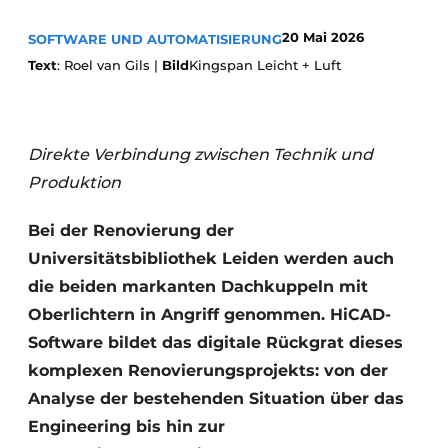
Einladung zu einem Rundtischgespräch - 20 Jahre
20 Mai 2026
SOFTWARE UND AUTOMATISIERUNG
Profil
Text
: Roel van Gils |
Bild
Kingspan Leicht + Luft
Ein Stellenangebot registrieren
Offene Stellen
Direkte Verbindung zwischen Technik und
Videos
Produktion
Werben
Bei der Renovierung der
Universitätsbibliothek Leiden werden auch
die beiden markanten Dachkuppeln mit
Oberlichtern in Angriff genommen. HiCAD-
Software bildet das digitale Rückgrat dieses
komplexen Renovierungsprojekts: von der
Analyse der bestehenden Situation über das
Engineering bis hin zur