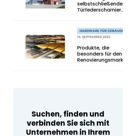
selbstschließende
Türfederscharniere
erhöhen die
Sicherheit und
Kontrolle
HARDWARE FÜR GEBÄUDE
13. SEPTEMBER 2023
Produkte, die
besonders für den
Renovierungsmarkt
geeignet sind
Suchen, finden und
verbinden Sie sich mit
Unternehmen in Ihrem