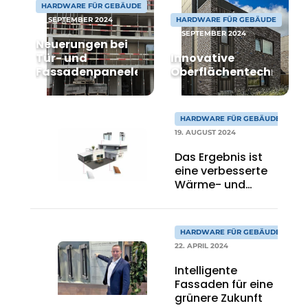
HARDWARE FÜR GEBÄUDE
27. SEPTEMBER 2024
HARDWARE FÜR GEBÄUDE
Einladung zu einem Rundtischgespräch - 20 Jahre
17. SEPTEMBER 2024
Profil
Neuerungen bei
Tür- und
Innovative
Ein Stellenangebot registrieren
Fassadenpaneelen
Oberflächentechnik
Offene Stellen
Videos
HARDWARE FÜR GEBÄUDE
Werben
19. AUGUST 2024
Das Ergebnis ist
eine verbesserte
Wärme- und
Schalldämmung
HARDWARE FÜR GEBÄUDE
22. APRIL 2024
Intelligente
Fassaden für eine
grünere Zukunft