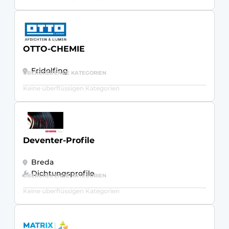
OTTO-CHEMIE
Fridolfing
ÜBERGREIFENDE KATEGORIEN
Keine überflüssigen Kategorien
Deventer-Profile
Breda
Dichtungsprofile
ÜBERGREIFENDE KATEGORIEN
Keine überflüssigen Kategorien