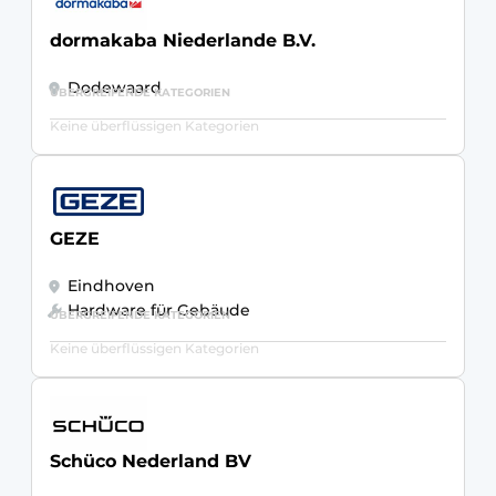
dormakaba Niederlande B.V.
Dodewaard
ÜBERGREIFENDE KATEGORIEN
Keine überflüssigen Kategorien
GEZE
Eindhoven
Hardware für Gebäude
ÜBERGREIFENDE KATEGORIEN
Keine überflüssigen Kategorien
Schüco Nederland BV