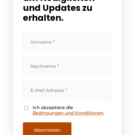
und Updates zu
Einladung zu einem Rundtischgespräch - 20 Jahre
erhalten.
Profil
Ein Stellenangebot registrieren
Ihr
Offene Stellen
Vorname
Videos
Werben
Ihr
Nachname
Ihre
E-
Mail
Adresse
Ich akzeptiere die
Zustimmung
Bedingungen und Konditionen
.
Abonnieren