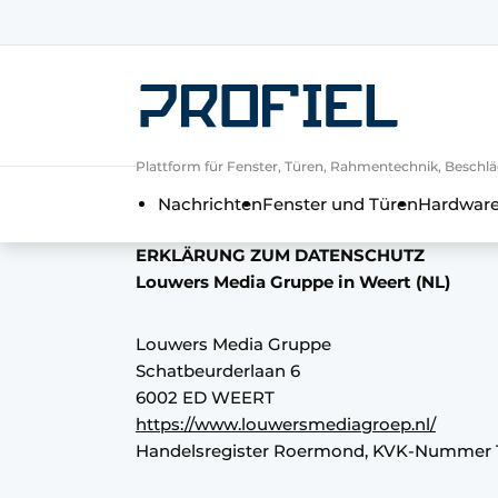
Registrieren Sie sich
Allgemeine Bedingungen und Kond
Unternehmen
Plattform für Fenster, Türen, Rahmentechnik, Beschlä
Kontakt
Nachrichten
Fenster und Türen
Hardware
Direkter Kontakt
ERKLÄRUNG ZUM DATENSCHUTZ
Veranstaltung anmelden
Louwers Media Gruppe in Weert (NL)
Meist gelesen
Newsletter
Louwers Media Gruppe
Schatbeurderlaan 6
Podcasts
6002 ED WEERT
Datenschutz / Cookie-Erklärung
https://www.louwersmediagroep.nl/
Profil | Plattform für Fenster, Tür
Handelsregister Roermond, KVK-Nummer 
Einladung zu einem Rundtischgespräc