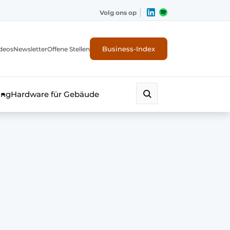
Volg ons op
Business-Index
deos
Newsletter
Offene Stellen
ung
Hardware für Gebäude
erheit