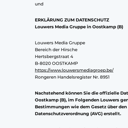
und
Ein Stellenangebot registrieren
Offene Stellen
ERKLÄRUNG ZUM DATENSCHUTZ
Videos
Louwers Media Gruppe in Oostkamp (B)
Werben
Louwers Media Gruppe
Bereich der Hirsche
Hertsbergstraat 4
B-8020 OOSTKAMP
https://www.louwersmediagroep.be/
Rongeren Handelsregister Nr. 8951
Nachstehend können Sie die offizielle D
Oostkamp (B), im Folgenden Louwers gen
Bestimmungen wie dem Gesetz über den S
Datenschutzverordnung (AVG) erstellt.