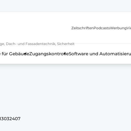
itionen
Zeitschriften
Podcasts
Werbung
Vi
ge, Dach- und Fassadentechnik, Sicherheit
 für Gebäude
Zugangskontrolle
Software und Automatisier
en, Rahmentechnik, Beschläge, Dach- und Fassadentechnik, Sich
13032407
h - 20 Jahre Profil