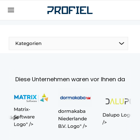
Registrieren Sie sich
Allgemeine Bedingungen und Konditionen
Unternehmen
Kategorien
Kontakt
Direkter Kontakt
Veranstaltung anmelden
Diese Unternehmen waren vor Ihnen da
Meist gelesen
Newsletter
Podcasts
Matrix-
dormakaba
Dalupo Logo"
Datenschutz / Cookie-Erklärung
Software
chläge
Niederlande
/>
Logo" />
Profil | Plattform für Fenster, Türen,
B.V. Logo" />
Rahmentechnik, Beschläge, Dach- und
Fassadentechnik, Sicherheit