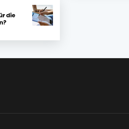
ür die
rn?