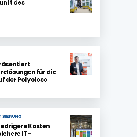
kunft des
räsentiert
relösungen für die
f der Polyclose
ISIERUNG
niedrigere Kosten
ichere IT-