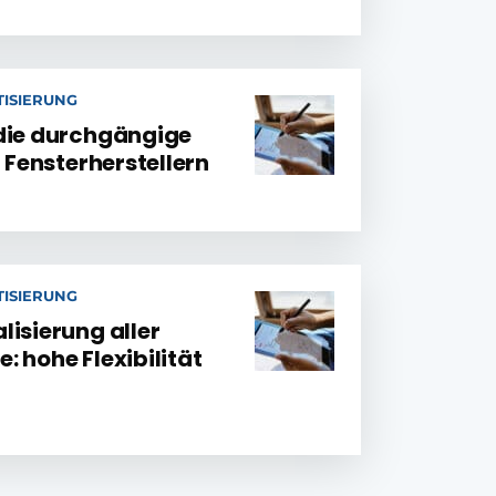
ISIERUNG
die durchgängige
i Fensterherstellern
ISIERUNG
lisierung aller
 hohe Flexibilität