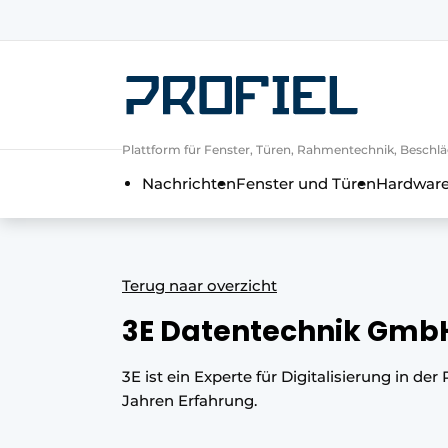
Registrieren Sie sich
Allgemeine Bedingungen und Kond
Unternehmen
Plattform für Fenster, Türen, Rahmentechnik, Beschlä
Kontakt
Nachrichten
Fenster und Türen
Hardware
Direkter Kontakt
Veranstaltung anmelden
Meist gelesen
Terug naar overzicht
Newsletter
3E Datentechnik Gmb
Podcasts
Datenschutz / Cookie-Erklärung
3E ist ein Experte für Digitalisierung in 
Jahren Erfahrung.
Profil | Plattform für Fenster, Tür
Einladung zu einem Rundtischgespräc