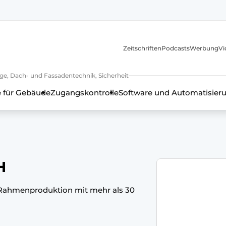
itionen
Zeitschriften
Podcasts
Werbung
Vi
ge, Dach- und Fassadentechnik, Sicherheit
 für Gebäude
Zugangskontrolle
Software und Automatisier
H
der Rahmenproduktion mit mehr als 30
en, Rahmentechnik, Beschläge, Dach- und Fassadentechnik, Sich
h - 20 Jahre Profil