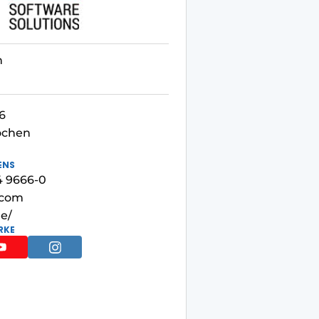
n
6
ochen
ENS
4 9666-0
.com
de/
RKE