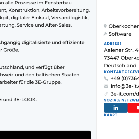
 alle Prozesse im Fensterbau
, Konstruktion, Arbeitsvorbereitung,
t, digitaler Einkauf, Versandlogistik,
tung, Service und After-Sales.
Oberkoche
Software
gängig digitalisierte und effiziente
ADRESSE
r Größe.
Aalener Str. 4
73447 Oberk
Deutschland
utschland, und verfügt über
KONTAKTGEGEV
chweiz und den baltischen Staaten.
+49 (0)736
rbeiter für die 3E-Gruppe.
info@3e-it
3e-it.com/
E und 3E-LOOK.
SOZIALE NETZWE
KAART