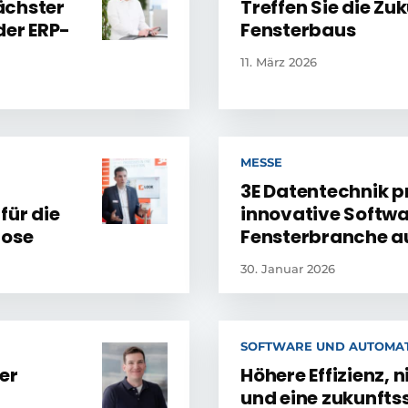
nächster
Treffen Sie die Zu
der ERP-
Fensterbaus
11. März 2026
MESSE
3E Datentechnik p
für die
innovative Softwa
lose
Fensterbranche au
30. Januar 2026
SOFTWARE UND AUTOMAT
er
Höhere Effizienz, 
und eine zukunftss