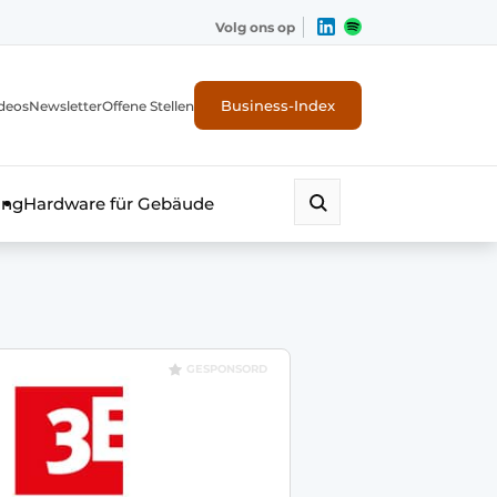
Volg ons op
Business-Index
deos
Newsletter
Offene Stellen
ung
Hardware für Gebäude
GESPONSORD
erheit