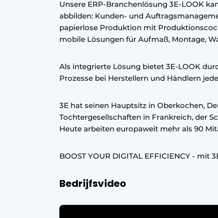
Unsere ERP-Branchenlösung 3E-LOOK kann
Ein Stellenangebot registrieren
abbilden: Kunden- und Auftragsmanagement
papierlose Produktion mit Produktionscockpi
Offene Stellen
mobile Lösungen für Aufmaß, Montage, War
Videos
Werben
Als integrierte Lösung bietet 3E-LOOK durch
Prozesse bei Herstellern und Händlern jede
3E hat seinen Hauptsitz in Oberkochen, De
Tochtergesellschaften in Frankreich, der S
Heute arbeiten europaweit mehr als 90 Mita
BOOST YOUR DIGITAL EFFICIENCY - mit 3
Bedrijfsvideo