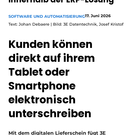
Einladung zu einem Rundtischgespräch - 20 Jahre
17. Juni 2026
Profil
SOFTWARE UND AUTOMATISIERUNG
Text: Johan Debaere | Bild: 3E Datentechnik, Josef Kristof
Ein Stellenangebot registrieren
Offene Stellen
Kunden können
Videos
direkt auf ihrem
Werben
Tablet oder
Smartphone
elektronisch
unterschreiben
Mit dem digitalen Lieferschein fügt 3E