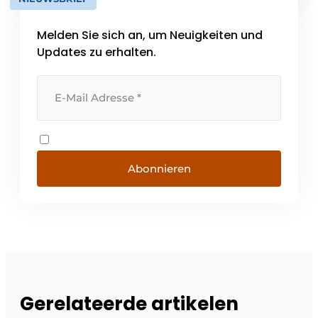
Lösungen für Aufmaß, Montage, Wartung,
Service und After-Sales. Als integrierte
Melden Sie sich an, um Neuigkeiten und
Lösung, [...]
Updates zu erhalten.
Abonnieren
Gerelateerde artikelen