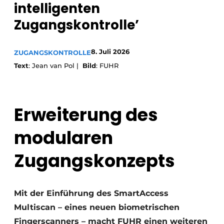
intelligenten
Einladung zu einem Rundtischgespräch - 20 Jahre
Zugangskontrolle’
Profil
Ein Stellenangebot registrieren
8. Juli 2026
ZUGANGSKONTROLLE
Offene Stellen
Text
: Jean van Pol |
Bild
: FUHR
Videos
Werben
Erweiterung des
modularen
Zugangskonzepts
Mit der Einführung des SmartAccess
Multiscan – eines neuen biometrischen
Fingerscanners – macht FUHR einen weiteren