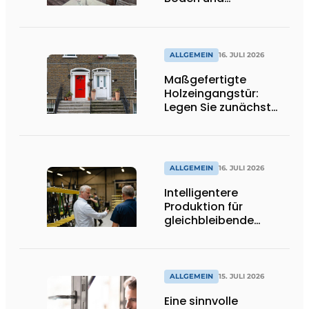
Spitzenhalter
ALLGEMEIN
16. JULI 2026
Maßgefertigte
Holzeingangstür:
Legen Sie zunächst
die Öffnungsrichtung
und die Schwelle fest
ALLGEMEIN
16. JULI 2026
Intelligentere
Produktion für
gleichbleibende
Qualität
ALLGEMEIN
15. JULI 2026
Eine sinnvolle