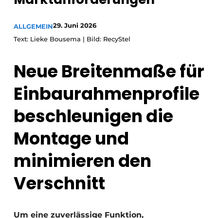
Einladung zu einem Rundtischgespräch - 20 Jahre
29. Juni 2026
Profil
ALLGEMEIN
Text: Lieke Bousema | Bild: RecyStel
Ein Stellenangebot registrieren
Offene Stellen
Neue Breitenmaße für
Videos
Einbaurahmenprofile
Werben
beschleunigen die
Montage und
minimieren den
Verschnitt
Um eine zuverlässige Funktion,