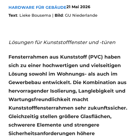
21 Mai 2026
HARDWARE FÜR GEBÄUDE
Einladung zu einem Rundtischgespräch - 20 Jahre
Text
: Lieke Bousema |
Bild
: GU Niederlande
Profil
Ein Stellenangebot registrieren
Offene Stellen
Lösungen für Kunststofffenster und -türen
Videos
Fensterrahmen aus Kunststoff (PVC) haben
Werben
sich zu einer hochwertigen und vielseitigen
Lösung sowohl im Wohnungs- als auch im
Gewerbebau entwickelt. Die Kombination aus
hervorragender Isolierung, Langlebigkeit und
Wartungsfreundlichkeit macht
Kunststofffensterrahmen sehr zukunftssicher.
Gleichzeitig stellen größere Glasflächen,
schwerere Elemente und strengere
Sicherheitsanforderungen höhere