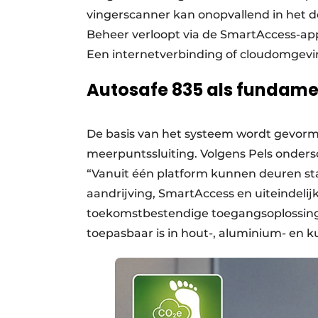
vingerscanner kan onopvallend in het 
Beheer verloopt via de SmartAccess-app
Een internetverbinding of cloudomgeving
Autosafe 835 als fundame
De basis van het systeem wordt gevorm
meerpuntssluiting. Volgens Pels onders
“Vanuit één platform kunnen deuren st
aandrijving, SmartAccess en uiteindelij
toekomstbestendige toegangsoplossin
toepasbaar is in hout-, aluminium- en k