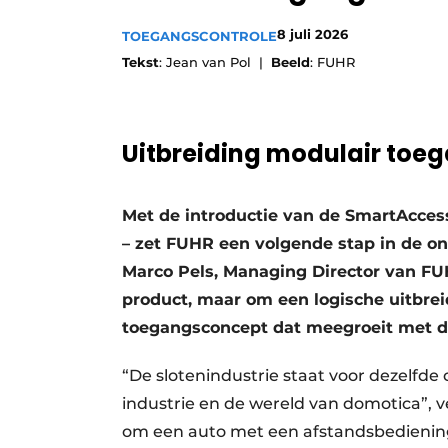
Vacature aanmelden
8 juli 2026
TOEGANGSCONTROLE
Vacatures
Tekst
: Jean van Pol |
Beeld
: FUHR
Video’s
Werben
Uitbreiding modulair toe
Met de introductie van de SmartAcces
– zet FUHR een volgende stap in de o
Marco Pels, Managing Director van FU
product, maar om een logische uitbre
toegangsconcept dat meegroeit met 
“De slotenindustrie staat voor dezelfde
industrie en de wereld van domotica”, v
om een auto met een afstandsbediening