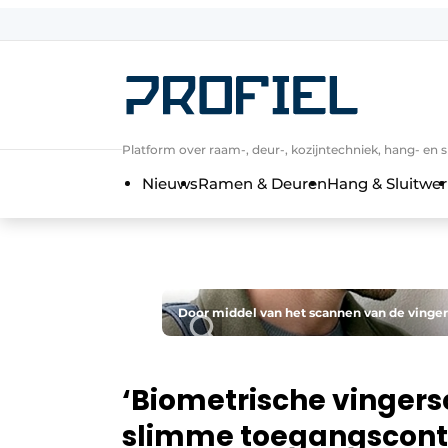
Aanmelden
Algemene voorwaarden
Bedrijven
Platform over raam-, deur-, kozijntechniek, hang- en s
Contact
Nieuws
Ramen & Deuren
Hang & Sluitwer
Direct contact
Evenement aanmelden
Meest gelezen
Nieuwsbrief
Door middel van het scannen van de vinge
Podcasts
Privacy / Cookie statement
‘Biometrische vingers
Profiel | Platform over raam-, deur-,
slimme toegangscont
Uitnodiging Rondetafelgesprek – 20 