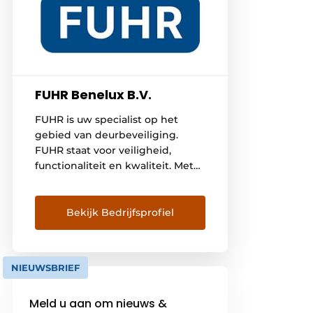
FUHR Benelux B.V.
FUHR is uw specialist op het
gebied van deurbeveiliging.
FUHR staat voor veiligheid,
functionaliteit en kwaliteit. Met
meer dan 160 jaar ervaring
proberen wij uw leven een
stukje veiliger en comfortabeler
Bekijk Bedrijfsprofiel
te maken. Onze passie en
expertise op het gebied van
deurbeveiliging vormen onze
NIEUWSBRIEF
drijfveer om innovatieve
producten te blijven creëren. Het
Meld u aan om nieuws &
merk FUHR staat […]