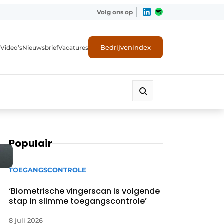
Volg ons op
Bedrijvenindex
n
Video’s
Nieuwsbrief
Vacatures
Populair
TOEGANGSCONTROLE
‘Biometrische vingerscan is volgende
stap in slimme toegangscontrole’
ligheid
8 juli 2026