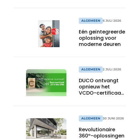
van gevelbouw
kijken’
ALGEMEEN
6 JULI 2026
Eén geïntegreerde
oplossing voor
moderne deuren
ALGEMEEN
2 JULI 2026
DUCO ontvangt
opnieuw het
VCDO-certificaat
voor duurzaam
ondernemen in
2026
ALGEMEEN
30 JUNI 2026
Revolutionaire
360º-oplossingen