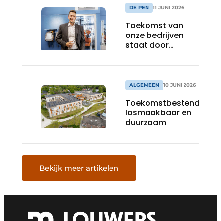
DE PEN
11 JUNI 2026
Toekomst van
onze bedrijven
staat door
verregaande
Europese
bureaucratisering
op het spel
ALGEMEEN
10 JUNI 2026
Toekomstbestendig,
losmaakbaar en
duurzaam
Bekijk meer artikelen