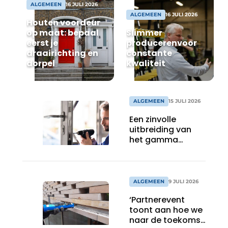
ALGEMEEN
16 JULI 2026
ALGEMEEN
16 JULI 2026
Uitnodiging Rondetafelgesprek – 20 jaar Profiel
Houten voordeur
op maat: bepaal
Slimmer
Vacature aanmelden
eerst je
producerenvoor
Vacatures
draairichting en
constante
dorpel
kwaliteit
Video’s
Werben
ALGEMEEN
15 JULI 2026
Een zinvolle
uitbreiding van
het gamma
renovatiesloten
ALGEMEEN
9 JULI 2026
‘Partnerevent
toont aan hoe we
naar de toekomst