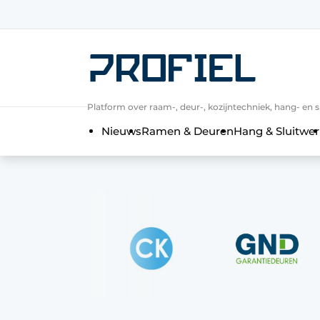
Aanmelden
Algemene voorwaarden
Bedrijven
Platform over raam-, deur-, kozijntechniek, hang- en s
Contact
Nieuws
Ramen & Deuren
Hang & Sluitwer
Direct contact
Evenement aanmelden
Meest gelezen
Nieuwsbrief
Podcasts
Privacy / Cookie statement
Profiel | Platform over raam-, deur-,
Uitnodiging Rondetafelgesprek – 20 