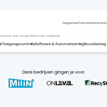
Magazines
Podcasts
Advertere
luitwerk, dak- en geveltechniek, veiligheid
k
Toegangscontrole
Software & Automatisering
Bouwbeslag
Deze bedrijven gingen je voor
 kozijntechniek, hang- en sluitwerk, dak- en geveltechniek, vei
jaar Profiel