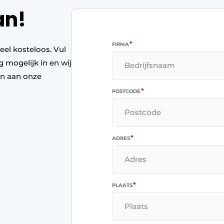
an!
*
FIRMA
eel kosteloos. Vul
g mogelijk in en wij
en aan onze
*
POSTCODE
*
ADRES
*
PLAATS