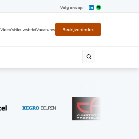
Volg ons op
Bedrijvenindex
n
Video’s
Nieuwsbrief
Vacatures
ligheid