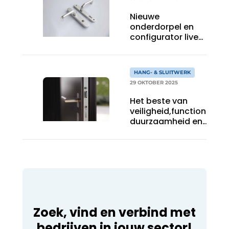
Nieuwe
onderdorpel en
configurator live
te zien tijdens
HoutPro+
HANG- & SLUITWERK
29 OKTOBER 2025
Het beste van
veiligheid,functionaliteit
duurzaamheid en
design
Zoek, vind en verbind met
bedrijven in jouw sector!