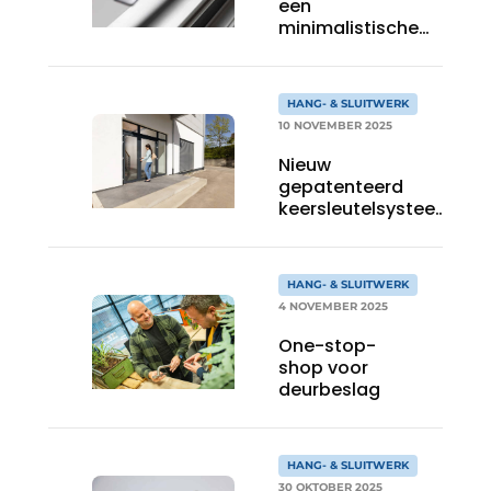
een
minimalistische
omgeving
HANG- & SLUITWERK
10 NOVEMBER 2025
Nieuw
gepatenteerd
keersleutelsysteem
past bij elke
behoefte
HANG- & SLUITWERK
4 NOVEMBER 2025
One-stop-
shop voor
deurbeslag
HANG- & SLUITWERK
30 OKTOBER 2025