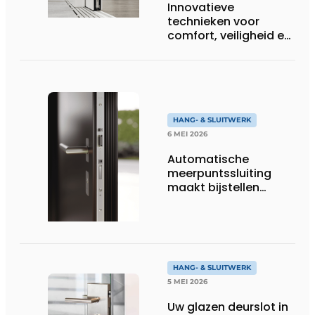
Innovatieve
technieken voor
comfort, veiligheid en
grote
glasoppervlakken
HANG- & SLUITWERK
6 MEI 2026
Automatische
meerpuntssluiting
maakt bijstellen
overbodig
HANG- & SLUITWERK
5 MEI 2026
Uw glazen deurslot in