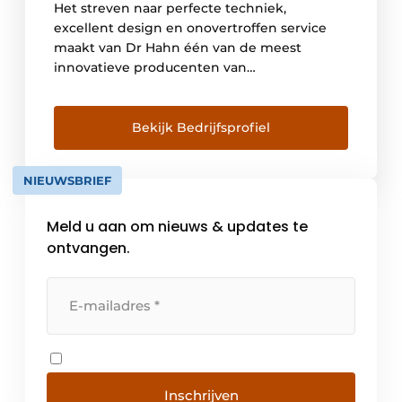
Het streven naar perfecte techniek,
excellent design en onovertroffen service
maakt van Dr Hahn één van de meest
innovatieve producenten van
deurscharnieren voor metalen- en
kunststofprofielen. Met een exportaandeel
van om en bij de 60% kan Dr Hahn ook tot
Bekijk Bedrijfsprofiel
één van de sterke internationale merken
gerekend worden. Deurproducenten over
NIEUWSBRIEF
de hele wereld kunnen beroep […]
Meld u aan om nieuws & updates te
ontvangen.
Inschrijven