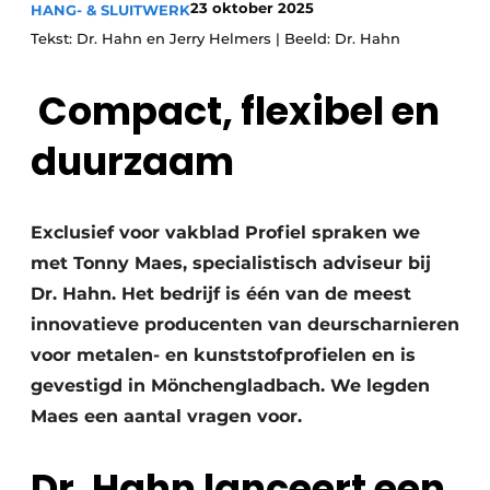
23 oktober 2025
HANG- & SLUITWERK
Uitnodiging Rondetafelgesprek – 20 jaar Profiel
Tekst: Dr. Hahn en Jerry Helmers | Beeld: Dr. Hahn
Vacature aanmelden
Compact, flexibel en
Vacatures
duurzaam
Video’s
Werben
Exclusief voor vakblad Profiel spraken we
met Tonny Maes, specialistisch adviseur bij
Dr. Hahn. Het bedrijf is één van de meest
innovatieve producenten van deurscharnieren
voor metalen- en kunststofprofielen en is
gevestigd in Mönchengladbach. We legden
Maes een aantal vragen voor.
Dr. Hahn lanceert een