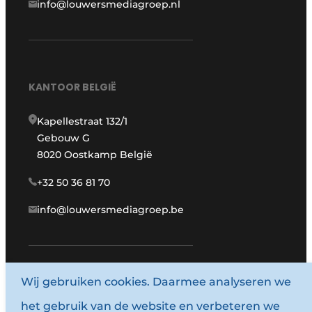
info@louwersmediagroep.nl
KANTOOR BELGIË
Kapellestraat 132/1
Gebouw G
8020 Oostkamp België
+32 50 36 81 70
info@louwersmediagroep.be
Wij gebruiken cookies. Daarmee analyseren we
www.louwersmediagroep.com
het gebruik van de website en verbeteren we
© 1987 - 2026 Louwersmediagroep.