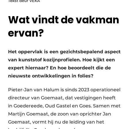
Tekst deur VEKA
Uitnodiging Rondetafelgesprek – 20 jaar Profiel
Wat vindt de vakman
Vacature aanmelden
ervan?
Vacatures
Video’s
Werben
Het oppervlak is een gezichtsbepalend aspect
van kunststof kozijnprofielen. Hoe kijkt een
expert hiernaar? En hoe beoordeelt die de
nieuwste ontwikkelingen in folies?
Pieter-Jan van Halum is sinds 2023 operationeel
directeur van Goemaat, dat vestigingen heeft
in Goedereede, Oud Gastel en Goes. Samen met
Martijn Goemaat, de zoon van oprichter Jan
Goemaat, vormt hij nu de leiding van het