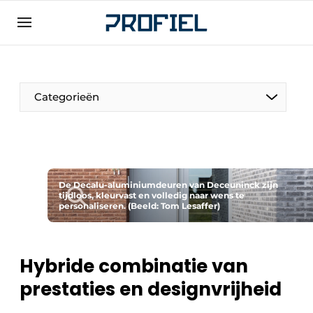
Aanmelden
Algemene voorwaarden
Bedrijven
Categorieën
Contact
Direct contact
Evenement aanmelden
Meest gelezen
De Decalu-aluminiumdeuren van Deceuninck zijn
tijdloos, kleurvast en volledig naar wens te
personaliseren. (Beeld: Tom Lesaffer)
Nieuwsbrief
Podcasts
Privacy / Cookie statement
Hybride combinatie van
Profiel | Platform over raam-, deur-,
prestaties en designvrijheid
kozijntechniek, hang- en sluitwerk, dak- en
geveltechniek, veiligheid