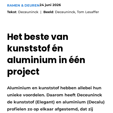
24 juni 2026
RAMEN & DEUREN
Uitnodiging Rondetafelgesprek – 20 jaar Profiel
Tekst
: Deceuninck |
Beeld
: Deceuninck, Tom Lesaffer
Vacature aanmelden
Vacatures
Het beste van
Video’s
Werben
kunststof én
aluminium in één
project
Aluminium en kunststof hebben allebei hun
unieke voordelen. Daarom heeft Deceuninck
de kunststof (Elegant) en aluminium (Decalu)
profielen zo op elkaar afgestemd, dat zij