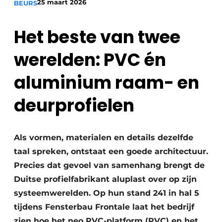
25 maart 2026
BEURS
Uitnodiging Rondetafelgesprek – 20 jaar Profiel
Het beste van twee
Vacature aanmelden
Vacatures
werelden: PVC én
Video’s
aluminium raam- en
Werben
deurprofielen
Als vormen, materialen en details dezelfde
taal spreken, ontstaat een goede architectuur.
Precies dat gevoel van samenhang brengt de
Duitse profielfabrikant aluplast over op zijn
systeemwerelden. Op hun stand 241 in hal 5
tijdens Fensterbau Frontale laat het bedrijf
zien hoe het neo PVC-platform (PVC) en het