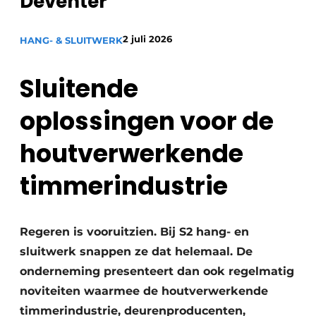
Deventer
Uitnodiging Rondetafelgesprek – 20 jaar Profiel
2 juli 2026
HANG- & SLUITWERK
Vacature aanmelden
Vacatures
Sluitende
Video’s
oplossingen voor de
Werben
houtverwerkende
timmerindustrie
Regeren is vooruitzien. Bij S2 hang- en
sluitwerk snappen ze dat helemaal. De
onderneming presenteert dan ook regelmatig
noviteiten waarmee de houtverwerkende
timmerindustrie, deurenproducenten,