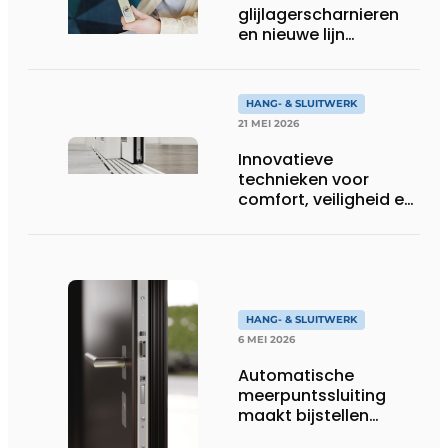
glijlagerscharnieren
en nieuwe lijn
projectbeslag uit
Deventer
HANG- & SLUITWERK
21 MEI 2026
Innovatieve
technieken voor
comfort, veiligheid en
grote
glasoppervlakken
HANG- & SLUITWERK
6 MEI 2026
Automatische
meerpuntssluiting
maakt bijstellen
overbodig