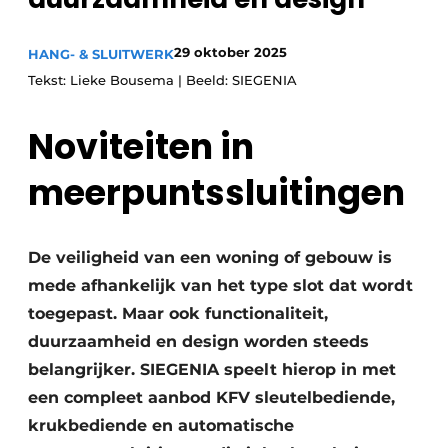
Uitnodiging Rondetafelgesprek – 20 jaar Profiel
29 oktober 2025
HANG- & SLUITWERK
Vacature aanmelden
Tekst: Lieke Bousema | Beeld: SIEGENIA
Vacatures
Noviteiten in
Video’s
Werben
meerpuntssluitingen
De veiligheid van een woning of gebouw is
mede afhankelijk van het type slot dat wordt
toegepast. Maar ook functionaliteit,
duurzaamheid en design worden steeds
belangrijker. SIEGENIA speelt hierop in met
een compleet aanbod KFV sleutelbediende,
krukbediende en automatische