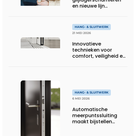
en nieuwe lijn
projectbeslag uit
Deventer
HANG- & SLUITWERK
21 MEI 2026
Innovatieve
technieken voor
comfort, veiligheid en
grote
glasoppervlakken
HANG- & SLUITWERK
6 MEI 2026
Automatische
meerpuntssluiting
maakt bijstellen
overbodig