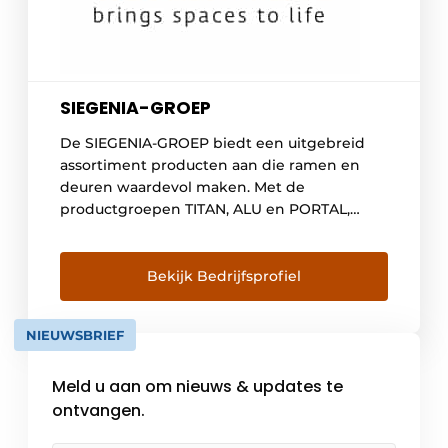
SIEGENIA-GROEP
De SIEGENIA-GROEP biedt een uitgebreid
assortiment producten aan die ramen en
deuren waardevol maken. Met de
productgroepen TITAN, ALU en PORTAL,
alsook met AERO en DRIVE behoort het
bedrijf tot de wereldwijd toonaangevende
aanbieders van beslag, ventilatie- en
Bekijk Bedrijfsprofiel
gebouwentechniek. KFV dekt tevens het
volledige gebied van moderne
NIEUWSBRIEF
sluitsystemen voor deuren. Het volledige
aanbod wordt afgerond […]
Meld u aan om nieuws & updates te
ontvangen.