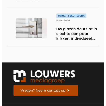
HANG- & SLUITWERK
5 MEI 2026
Uw glazen deurslot in
slechts een paar
klikken: individueel,
modern, op maat
gemaakt
Vragen? Neem contact op