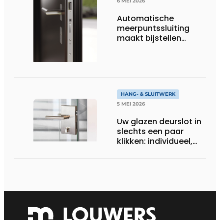
6 MEI 2026
Automatische
meerpuntssluiting
maakt bijstellen
overbodig
HANG- & SLUITWERK
5 MEI 2026
Uw glazen deurslot in
slechts een paar
klikken: individueel,
modern, op maat
gemaakt