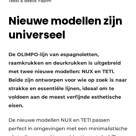
Tekst & Beeld: Fapim
Uitnodiging Rondetafelgesprek – 20 jaar Profiel
Nieuwe modellen zijn
Vacature aanmelden
universeel
Vacatures
Video’s
Werben
De OLIMPO-lijn van espagnoletten,
raamkrukken en deurkrukken is uitgebreid
met twee nieuwe modellen: NUX en TETI.
Beide zijn ontworpen voor wie op zoek is naar
strakke en essentiële lijnen, ideaal om te
voldoen aan de meest verfijnde esthetische
eisen.
De nieuwe modellen NUX en TETI passen
perfect in omgevingen met een minimalistische