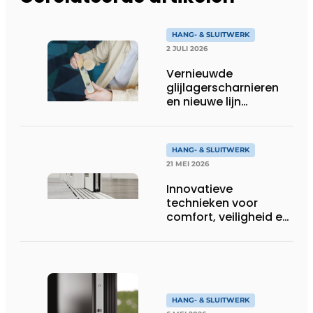
HANG- & SLUITWERK
2 JULI 2026
Vernieuwde
glijlagerscharnieren
en nieuwe lijn
projectbeslag uit
Deventer
HANG- & SLUITWERK
21 MEI 2026
Innovatieve
technieken voor
comfort, veiligheid en
grote
glasoppervlakken
HANG- & SLUITWERK