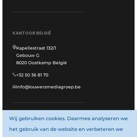
KANTOOR BELGIË
Kapellestraat 132/1
Gebouw G
8020 Oostkamp België
+32 50 36 81 70
info@louwersmediagroep.be
Wij gebruiken cookies. Daarmee analyseren we
www.louwersmediagroep.com
het gebruik van de website en verbeteren we
© 1987 - 2026 Louwersmediagroep.