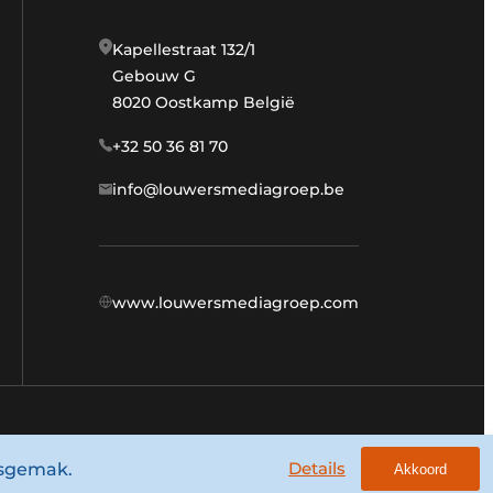
Kapellestraat 132/1
Gebouw G
8020 Oostkamp België
+32 50 36 81 70
info@louwersmediagroep.be
www.louwersmediagroep.com
Algemene voorwaarden
Privacy policy
Details
ksgemak.
Akkoord