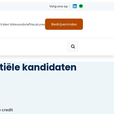
Volg ons op
Bedrijvenindex
n
Video’s
Nieuwsbrief
Vacatures
ntiële kandidaten
ligheid
 credit