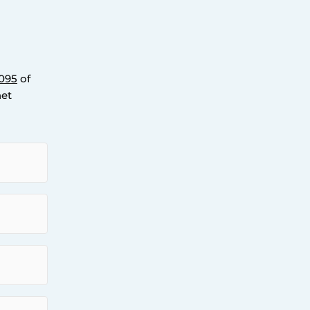
095
of
het