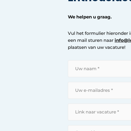
We helpen u graag.
Vul het formulier hieronder 
een mail sturen naar
info@l
plaatsen van uw vacature!
U
w
n
U
a
w
a
e
m
L
-
*
i
m
n
a
B
k
i