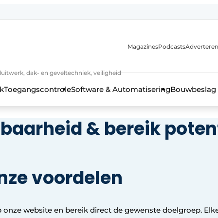
Magazines
Podcasts
Advertere
luitwerk, dak- en geveltechniek, veiligheid
k
Toegangscontrole
Software & Automatisering
Bouwbeslag
tbaarheid & bereik pote
onze voordelen
 kozijntechniek, hang- en sluitwerk, dak- en geveltechniek, vei
 onze website en bereik direct de gewenste doelgroep. Elke
jaar Profiel