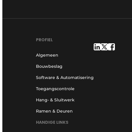
Vacature aanmelden
Vacatures
Video’s
Werben
PROFIEL
Algemeen
Bouwbeslag
Software & Automatisering
Toegangscontrole
Hang- & Sluitwerk
Ramen & Deuren
HANDIGE LINKS