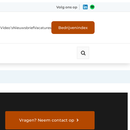
Volg ons op
Bedrijvenindex
n
Video’s
Nieuwsbrief
Vacatures
ligheid
Vragen? Neem contact op