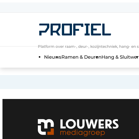
Aanmelden
Algemene voorwaarden
Bedrijven
Platform over raam-, deur-, kozijntechniek, hang- en s
Contact
Nieuws
Ramen & Deuren
Hang & Sluitwer
Direct contact
Evenement aanmelden
Meest gelezen
Nieuwsbrief
Podcasts
Privacy / Cookie statement
Profiel | Platform over raam-, deur-,
Uitnodiging Rondetafelgesprek – 20 