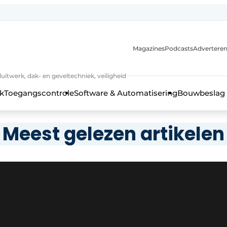
Magazines
Podcasts
Advertere
luitwerk, dak- en geveltechniek, veiligheid
k
Toegangscontrole
Software & Automatisering
Bouwbeslag
Meest gelezen artikelen
 kozijntechniek, hang- en sluitwerk, dak- en geveltechniek, vei
jaar Profiel