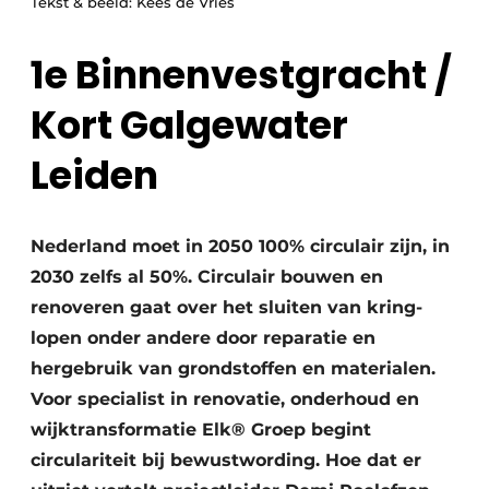
Tekst & beeld: Kees de Vries
Uitnodiging Rondetafelgesprek – 20 jaar Profiel
1e Binnenvestgracht /
Vacature aanmelden
Kort Galgewater
Vacatures
Video’s
Leiden
Werben
Nederland moet in 2050 100% circulair zijn, in
2030 zelfs al 50%. Circulair bouwen en
renoveren gaat over het sluiten van kring-
lopen onder andere door reparatie en
hergebruik van grondstoffen en materialen.
Voor specialist in renovatie, onderhoud en
wijktransformatie Elk® Groep begint
circulariteit bij bewustwording. Hoe dat er