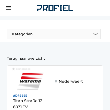
Registrieren Sie sich
Allgemeine Bedingungen und Konditionen
Unternehmen
Kategorien
Kontakt
Direkter Kontakt
Veranstaltung anmelden
Terug naar overzicht
Meist gelesen
GESPONSORD
Newsletter
Nederweert
Podcasts
Datenschutz / Cookie-Erklärung
ADRESSE
Profil | Plattform für Fenster, Türen,
Titan Straße 12
Rahmentechnik, Beschläge, Dach- und
6031 TV
Fassadentechnik, Sicherheit