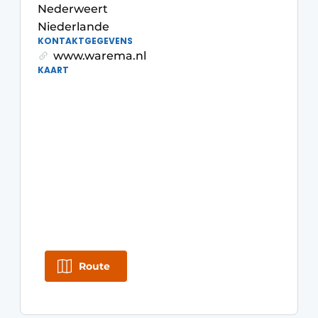
Nederweert
Einladung zu einem Rundtischgespräch - 20 Jahre
Niederlande
Profil
KONTAKTGEGEVENS
www.warema.nl
Ein Stellenangebot registrieren
KAART
Offene Stellen
Videos
Werben
Route