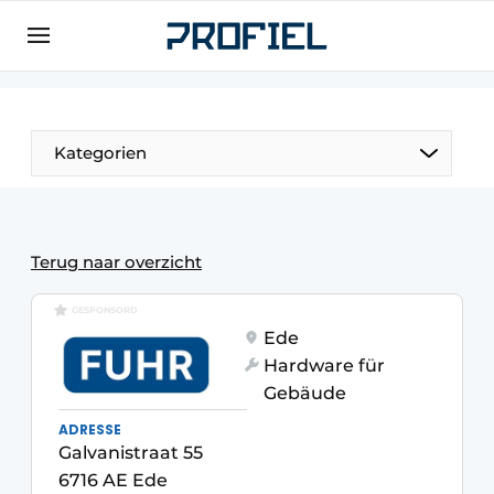
Registrieren Sie sich
Allgemeine Bedingungen und Konditionen
Unternehmen
Kategorien
Kontakt
Direkter Kontakt
Veranstaltung anmelden
Terug naar overzicht
Meist gelesen
GESPONSORD
Newsletter
Ede
Hardware für
Podcasts
Gebäude
Datenschutz / Cookie-Erklärung
ADRESSE
Profil | Plattform für Fenster, Türen,
Galvanistraat 55
Rahmentechnik, Beschläge, Dach- und
6716 AE Ede
Fassadentechnik, Sicherheit