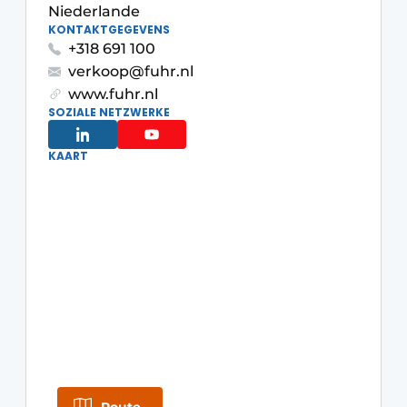
Niederlande
Einladung zu einem Rundtischgespräch - 20 Jahre
KONTAKTGEGEVENS
+318 691 100
Profil
verkoop@fuhr.nl
Ein Stellenangebot registrieren
www.fuhr.nl
Offene Stellen
SOZIALE NETZWERKE
Videos
KAART
Werben