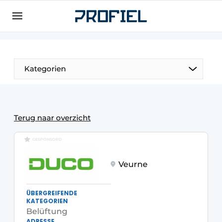
Registrieren Sie sich
Allgemeine Bedingungen und Konditionen
Unternehmen
Kategorien
Kontakt
Direkter Kontakt
Veranstaltung anmelden
Terug naar overzicht
Meist gelesen
GESPONSORD
Newsletter
Veurne
Podcasts
Datenschutz / Cookie-Erklärung
ÜBERGREIFENDE
Profil | Plattform für Fenster, Türen,
KATEGORIEN
Rahmentechnik, Beschläge, Dach- und
Belüftung
Fassadentechnik, Sicherheit
ADRESSE