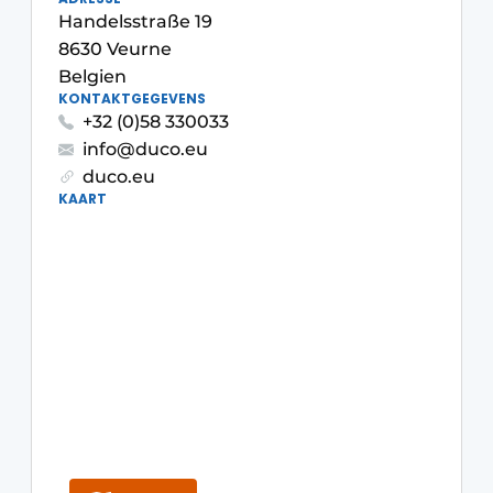
Handelsstraße 19
Einladung zu einem Rundtischgespräch - 20 Jahre
8630 Veurne
Profil
Belgien
Ein Stellenangebot registrieren
KONTAKTGEGEVENS
+32 (0)58 330033
Offene Stellen
info@duco.eu
Videos
duco.eu
KAART
Werben