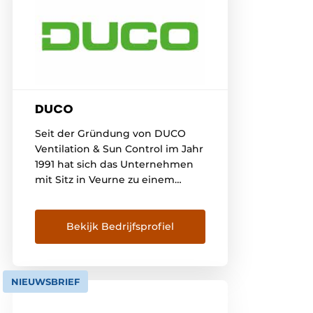
DUCO
Seit der Gründung von DUCO
Ventilation & Sun Control im Jahr
1991 hat sich das Unternehmen
mit Sitz in Veurne zu einem
führenden Akteur auf dem
europäischen Markt für
natürliche Lüftungs- und
Bekijk Bedrijfsprofiel
Sonnenschutzsysteme
entwickelt. DUCO möchte jedem
Bewohner ein gesundes,
NIEUWSBRIEF
komfortables und
energieeffizientes Raumklima