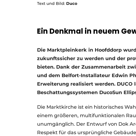
Text und Bild:
Duco
Ein Stellenangebot registrieren
Offene Stellen
Videos
Ein Denkmal in neuem Ge
Werben
Die Marktpleinkerk in Hoofddorp wu
zukunftssicher zu werden und der pr
bieten. Dank der Zusammenarbeit zw
und dem Belfort-Installateur Edwin Ph
Erweiterung realisiert werden. DUCO l
Beschattungssystemen DucoSun Ellips
Die Marktkirche ist ein historisches W
einem größeren, multifunktionalen Ra
unumgänglich. Der Entwurf von Dok Ar
Respekt für das ursprüngliche Gebäude.