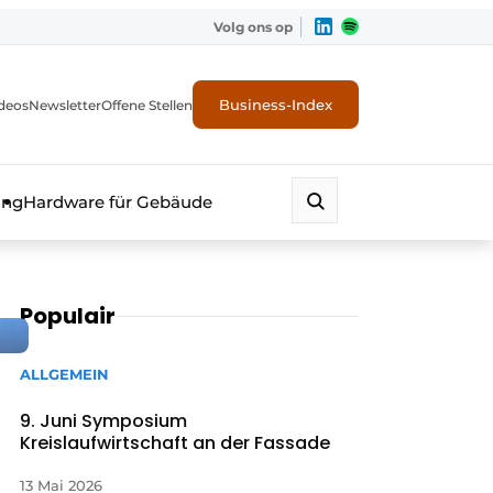
Volg ons op
Business-Index
deos
Newsletter
Offene Stellen
ung
Hardware für Gebäude
Populair
ALLGEMEIN
9. Juni Symposium
Kreislaufwirtschaft an der Fassade
erheit
13 Mai 2026