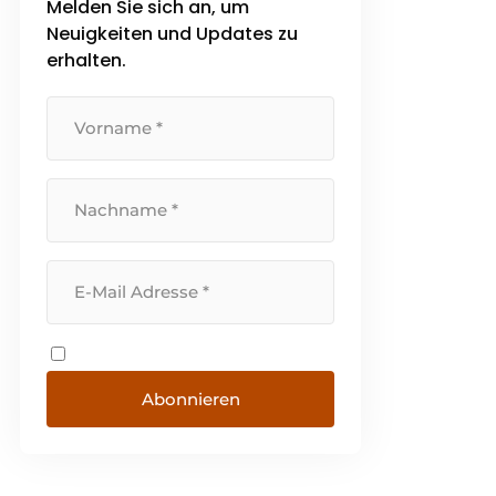
Melden Sie sich an, um
bieten. Eine kontinuierliche
Neuigkeiten und Updates zu
Investition in alle verfügbaren
Ressourcen bildet seit vielen
erhalten.
Jahren die Grundlage dafür.
Abonnieren