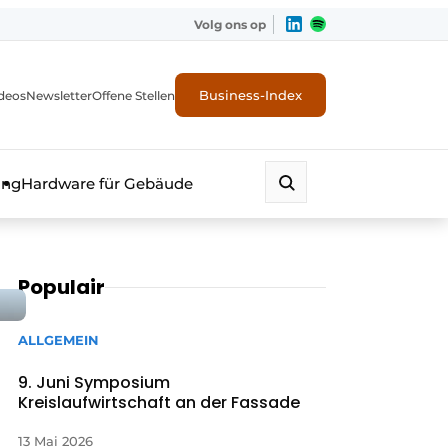
Volg ons op
Business-Index
deos
Newsletter
Offene Stellen
ung
Hardware für Gebäude
Populair
ALLGEMEIN
9. Juni Symposium
Kreislaufwirtschaft an der Fassade
erheit
13 Mai 2026