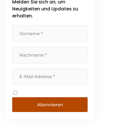
Melden Sie sich an, um
bieten. Eine kontinuierliche
Neuigkeiten und Updates zu
Investition in alle verfügbaren
Ressourcen bildet seit vielen
erhalten.
Jahren die Grundlage dafür.
Abonnieren