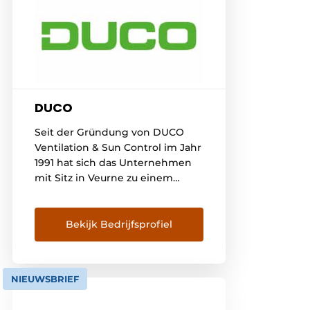
DUCO
Seit der Gründung von DUCO
Ventilation & Sun Control im Jahr
1991 hat sich das Unternehmen
mit Sitz in Veurne zu einem
führenden Akteur auf dem
europäischen Markt für
natürliche Lüftungs- und
Bekijk Bedrijfsprofiel
Sonnenschutzsysteme
entwickelt. DUCO möchte jedem
Bewohner ein gesundes,
NIEUWSBRIEF
komfortables und
energieeffizientes Raumklima