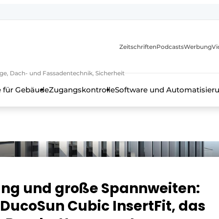
itionen
Zeitschriften
Podcasts
Werbung
Vi
ge, Dach- und Fassadentechnik, Sicherheit
 für Gebäude
Zugangskontrolle
Software und Automatisier
ung und große Spannweiten:
en, Rahmentechnik, Beschläge, Dach- und Fassadentechnik, Sich
DucoSun Cubic InsertFit, das
h - 20 Jahre Profil