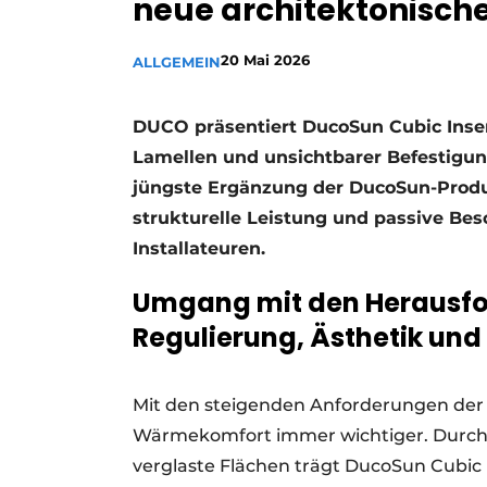
neue architektonisch
Ein Stellenangebot registrieren
Offene Stellen
20 Mai 2026
ALLGEMEIN
Videos
DUCO präsentiert DucoSun Cubic Inser
Werben
Lamellen und unsichtbarer Befestigun
jüngste Ergänzung der DucoSun-Produ
strukturelle Leistung und passive Be
Installateuren.
Umgang mit den Herausfo
Regulierung, Ästhetik u
Mit den steigenden Anforderungen der
Wärmekomfort immer wichtiger. Durch
verglaste Flächen trägt DucoSun Cubic 