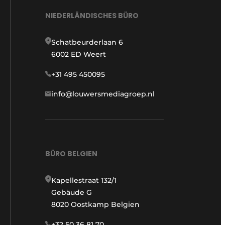
NIEDERLÄNDISCHES BÜRO
Schatbeurderlaan 6
6002 ED Weert
+31 495 450095
info@louwersmediagroep.nl
BÜRO BELGIEN
Kapellestraat 132/1
Gebäude G
8020 Oostkamp Belgien
+32 50 36 81 70