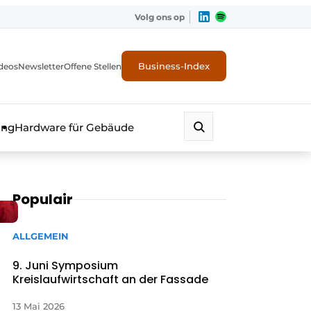
Volg ons op
Business-Index
deos
Newsletter
Offene Stellen
ung
Hardware für Gebäude
Populair
ALLGEMEIN
9. Juni Symposium
Kreislaufwirtschaft an der Fassade
erheit
13 Mai 2026