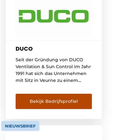
DUCO
Seit der Gründung von DUCO
Ventilation & Sun Control im Jahr
1991 hat sich das Unternehmen
mit Sitz in Veurne zu einem
führenden Akteur auf dem
europäischen Markt für
natürliche Lüftungs- und
Bekijk Bedrijfsprofiel
Sonnenschutzsysteme
entwickelt. DUCO möchte jedem
Bewohner ein gesundes,
NIEUWSBRIEF
komfortables und
energieeffizientes Raumklima