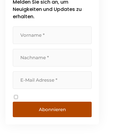
Melden Sie sich an, um
bieten. Eine kontinuierliche
Neuigkeiten und Updates zu
Investition in alle verfügbaren
Ressourcen bildet seit vielen
erhalten.
Jahren die Grundlage dafür.
Abonnieren