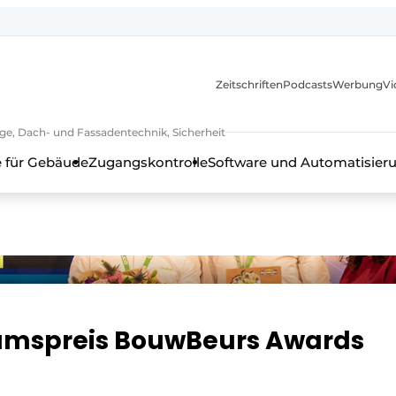
itionen
Zeitschriften
Podcasts
Werbung
Vi
ge, Dach- und Fassadentechnik, Sicherheit
 für Gebäude
Zugangskontrolle
Software und Automatisier
umspreis BouwBeurs Awards
en, Rahmentechnik, Beschläge, Dach- und Fassadentechnik, Sich
h - 20 Jahre Profil