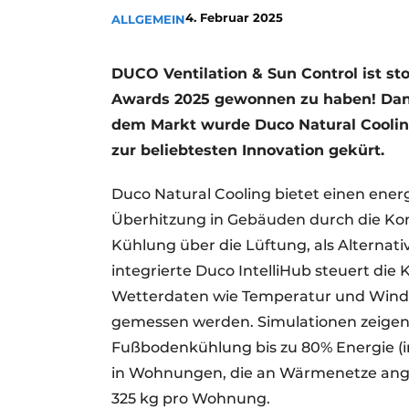
4. Februar 2025
ALLGEMEIN
Ein Stellenangebot registrieren
Offene Stellen
DUCO Ventilation & Sun Control ist s
Videos
Awards 2025 gewonnen zu haben! Dan
Werben
dem Markt wurde Duco Natural Cooli
zur beliebtesten Innovation gekürt.
Duco Natural Cooling bietet einen ener
Überhitzung in Gebäuden durch die Ko
Kühlung über die Lüftung, als Alternat
integrierte Duco IntelliHub steuert di
Wetterdaten wie Temperatur und Windg
gemessen werden. Simulationen zeigen,
Fußbodenkühlung bis zu 80% Energie (i
in Wohnungen, die an Wärmenetze anges
325 kg pro Wohnung.