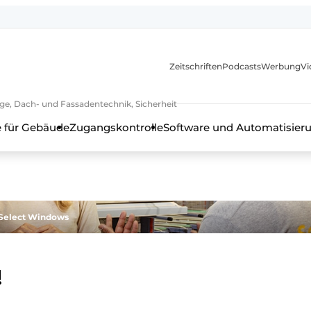
itionen
Zeitschriften
Podcasts
Werbung
Vi
ge, Dach- und Fassadentechnik, Sicherheit
 für Gebäude
Zugangskontrolle
Software und Automatisier
 Select Windows
!
en, Rahmentechnik, Beschläge, Dach- und Fassadentechnik, Sich
h - 20 Jahre Profil