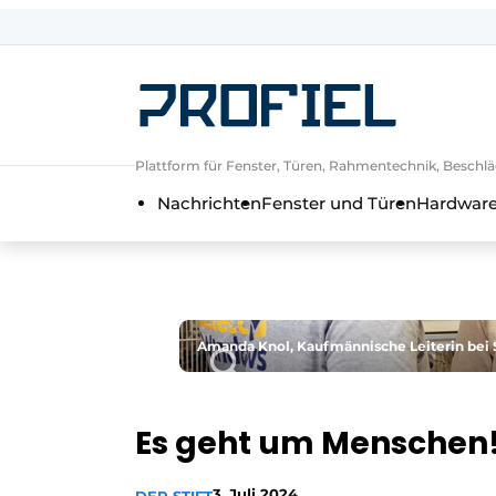
Registrieren Sie sich
Allgemeine Bedingungen und Kond
Unternehmen
Plattform für Fenster, Türen, Rahmentechnik, Beschlä
Kontakt
Nachrichten
Fenster und Türen
Hardware
Direkter Kontakt
Veranstaltung anmelden
Meist gelesen
Newsletter
Amanda Knol, Kaufmännische Leiterin bei
Podcasts
Datenschutz / Cookie-Erklärung
Es geht um Menschen
Profil | Plattform für Fenster, Tür
Einladung zu einem Rundtischgespräc
3. Juli 2024