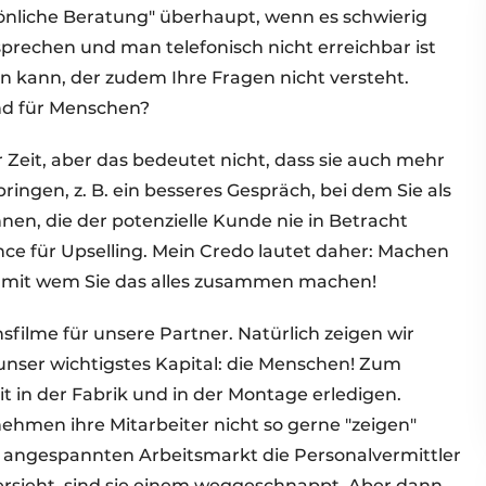
rsönliche Beratung" überhaupt, wenn es schwierig
prechen und man telefonisch nicht erreichbar ist
n kann, der zudem Ihre Fragen nicht versteht.
und für Menschen?
Zeit, aber das bedeutet nicht, dass sie auch mehr
bringen, z. B. ein besseres Gespräch, bei dem Sie als
nnen, die der potenzielle Kunde nie in Betracht
ce für Upselling. Mein Credo lautet daher: Machen
ie, mit wem Sie das alles zusammen machen!
ilme für unsere Partner. Natürlich zeigen wir
unser wichtigstes Kapital: die Menschen! Zum
eit in der Fabrik und in der Montage erledigen.
nehmen ihre Mitarbeiter nicht so gerne "zeigen"
em angespannten Arbeitsmarkt die Personalvermittler
ersieht, sind sie einem weggeschnappt. Aber dann