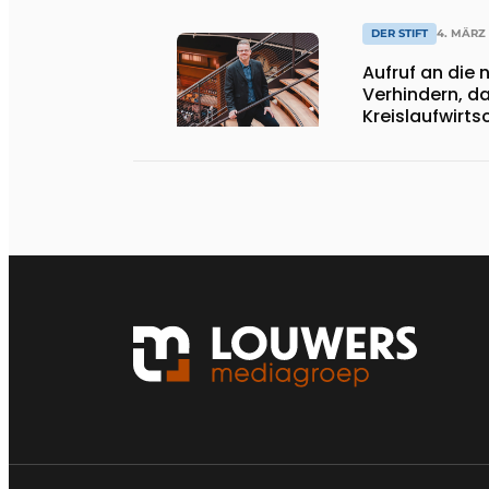
DER STIFT
4. MÄRZ
Aufruf an die n
Verhindern, da
Kreislaufwirts
schwindet