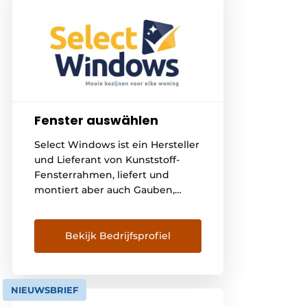
Fenster auswählen
Select Windows ist ein Hersteller
und Lieferant von Kunststoff-
Fensterrahmen, liefert und
montiert aber auch Gauben,
Veranden, Faltwände,
Balkonverglasungen,
Garagentore und Jalousien. Mit
Bekijk Bedrijfsprofiel
unserer eigenen Fabrik für
Kunststoff-Fensterrahmen und
einem nationalen Netzwerk von
NIEUWSBRIEF
Partnern bedienen wir den