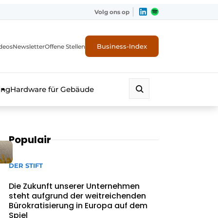
Volg ons op
Business-Index
deos
Newsletter
Offene Stellen
ung
Hardware für Gebäude
Populair
DER STIFT
Die Zukunft unserer Unternehmen
steht aufgrund der weitreichenden
erheit
Bürokratisierung in Europa auf dem
Spiel