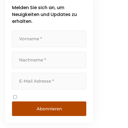
Verbrauchermarkt. Wir richten
Melden Sie sich an, um
uns hauptsächlich an private
Neuigkeiten und Updates zu
Hausbesitzer und
Eigentümergemeinschaften.
erhalten.
Eigene Kunststoff-
Fensterrahmenfabrik [...]
Abonnieren