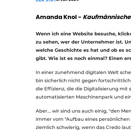
DER STIFT
Ein Stellenangebot registrieren
Amanda Knol
-
Kaufmännischer 
Offene Stellen
Videos
Wenn ich eine Website besuche, klicke
Werben
zu sehen, wer der Unternehmer ist. U
welche Geschichte es hat und ob es s
gibt. Wie ist es noch einmal? Einen 
In einer zunehmend digitalen Welt sch
bin sicherlich nicht gegen fortschrittli
die Effizienz, die die Digitalisierung mi
automatisierten Maschinenpark und ein
Aber... wir sind uns auch einig, "den Me
immer vom "Aufbau eines persönlichen 
ziemlich schwierig, wenn das Credo laut