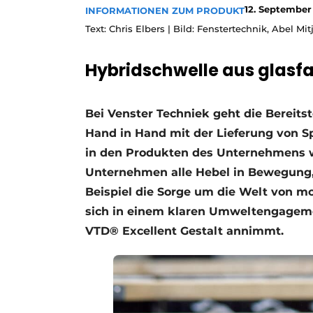
12. September
INFORMATIONEN ZUM PRODUKT
Ein Stellenangebot registrieren
Text: Chris Elbers | Bild: Fenstertechnik, Abel Mit
Offene Stellen
Videos
Hybridschwelle aus glasf
Werben
Bei Venster Techniek geht die Bereit
Hand in Hand mit der Lieferung von Spi
in den Produkten des Unternehmens wi
Unternehmen alle Hebel in Bewegung,
Beispiel die Sorge um die Welt von mor
sich in einem klaren Umweltengagement
VTD® Excellent Gestalt annimmt.