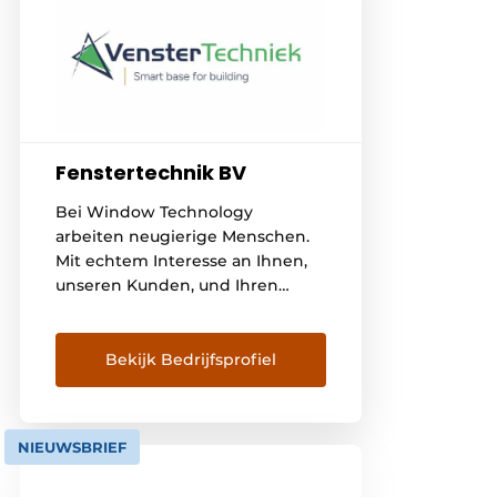
Fenstertechnik BV
Bei Window Technology
arbeiten neugierige Menschen.
Mit echtem Interesse an Ihnen,
unseren Kunden, und Ihren
Fragen. Als Antwort auf diese
Fragen finden wir schöne
Lösungen und entwerfen
Bekijk Bedrijfsprofiel
verbesserte Prozesse. Unsere
Arbeit wird am besten durch
unsere '4 Gewissheiten'
NIEUWSBRIEF
beschrieben. Innovative
Lösungen für optimalen