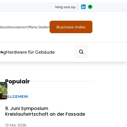
Volg ons op
Business-Index
deos
Newsletter
Offene Stellen
ung
Hardware für Gebäude
Populair
ALLGEMEIN
9. Juni Symposium
Kreislaufwirtschaft an der Fassade
erheit
13 Mai 2026