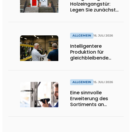
Holzeingangstür:
Legen Sie zunächst
die Öffnungsrichtung
und die Schwelle fest
ALLGEMEIN
16. JULI 2026
Intelligentere
Produktion für
gleichbleibende
Qualität
ALLGEMEIN
15. JULI 2026
Eine sinnvolle
Erweiterung des
Sortiments an
Renovierungsschlössern