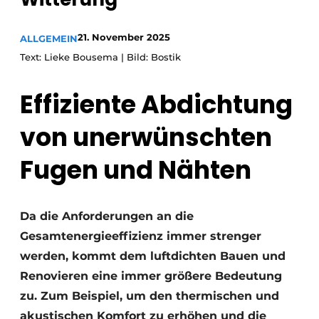
Einladung zu einem Rundtischgespräch - 20 Jahre
21. November 2025
Profil
ALLGEMEIN
Text: Lieke Bousema | Bild: Bostik
Ein Stellenangebot registrieren
Offene Stellen
Effiziente Abdichtung
Videos
von unerwünschten
Werben
Fugen und Nähten
Da die Anforderungen an die
Gesamtenergieeffizienz immer strenger
werden, kommt dem luftdichten Bauen und
Renovieren eine immer größere Bedeutung
zu. Zum Beispiel, um den thermischen und
akustischen Komfort zu erhöhen und die