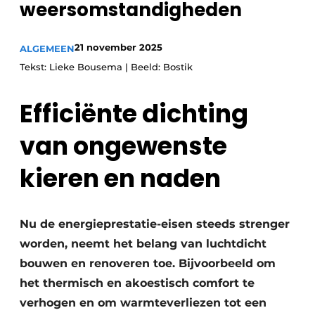
weersomstandigheden
Uitnodiging Rondetafelgesprek – 20 jaar Profiel
Vacature aanmelden
21 november 2025
ALGEMEEN
Tekst: Lieke Bousema | Beeld: Bostik
Vacatures
Video’s
Efficiënte dichting
Werben
van ongewenste
kieren en naden
Nu de energieprestatie-eisen steeds strenger
worden, neemt het belang van luchtdicht
bouwen en renoveren toe. Bijvoorbeeld om
het thermisch en akoestisch comfort te
verhogen en om warmteverliezen tot een