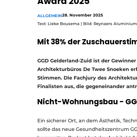
Award 2025
Ein Stellenangebot registrieren
28. November 2025
ALLGEMEIN
Offene Stellen
Text: Lieke Bousema | Bild: Reynaers Aluminium
Videos
Werben
Mit 38% der Zuschauersti
GGD Gelderland-Zuid ist der Gewinner
Architekturbüros De Twee Snoeken erhi
Stimmen. Die Fachjury des Architektu
Finalisten aus, die gegeneinander antr
Nicht-Wohnungsbau - GG
Ein sicherer Ort, an dem Ästhetik, T
sollte das neue Gesundheitszentrum G