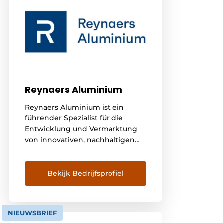
Reynaers Aluminium
Reynaers Aluminium ist ein
führender Spezialist für die
Entwicklung und Vermarktung
von innovativen, nachhaltigen
Aluminiumlösungen für Fenster,
Türen und Fassaden. Gemeinsam
mit unseren Partnern
Bekijk Bedrijfsprofiel
konzentrieren wir uns auf die
Entwicklung energieeffizienter,
verantwortungsvoll hergestellter
NIEUWSBRIEF
Produkte, die für Häuser,