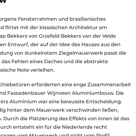
BW
orgene Fensterrahmen und brasilianisches
d flirtet mit der klassischen Architektur am
aap Bekkers von Grosfeld Bekkers van der Velde
hen Entwurf, der auf der Idee des Hauses aus den
endung von dunkelrotem Ziegelmauerwerk passt die
 das Fehlen eines Daches und die abstrakte
sische Note verleihen.
 Schiebetüren erforderten eine enge Zusammenarbeit
und Fassadenbauer Wijnveen Aluminiumbouw. Die
ers Aluminium war eine bewusste Entscheidung.
dig hinter dem Mauerwerk verschwinden ließen,
 Durch die Platzierung des Effekts von innen ist das
durch entsteht ein für die Niederlande recht
zusagen vom Mauerwerk und nicht vom Profil