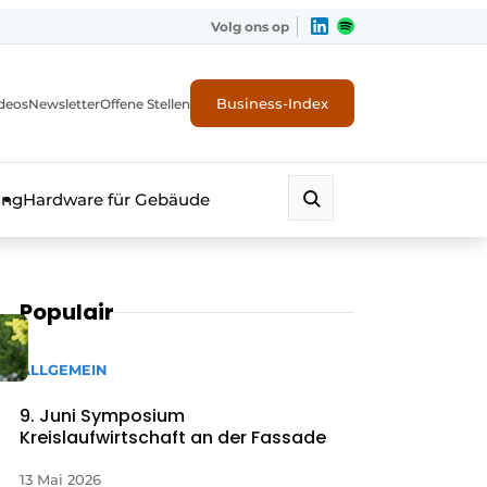
Volg ons op
Business-Index
deos
Newsletter
Offene Stellen
ung
Hardware für Gebäude
Populair
ALLGEMEIN
9. Juni Symposium
Kreislaufwirtschaft an der Fassade
erheit
13 Mai 2026