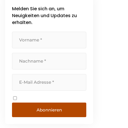
Gebäude und die Menschen,
Melden Sie sich an, um
denen sie dienen, einen
Neuigkeiten und Updates zu
Unterschied machen. Unsere
MissionGemeinsam verbessern
erhalten.
wir das Leben und [...]
Abonnieren