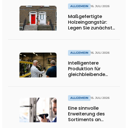
ALLGEMEIN
16. JULI 2026
Maßgefertigte
Holzeingangstür:
Legen Sie zunächst
die Öffnungsrichtung
und die Schwelle fest
ALLGEMEIN
16. JULI 2026
Intelligentere
Produktion für
gleichbleibende
Qualität
ALLGEMEIN
15. JULI 2026
Eine sinnvolle
Erweiterung des
Sortiments an
Renovierungsschlössern