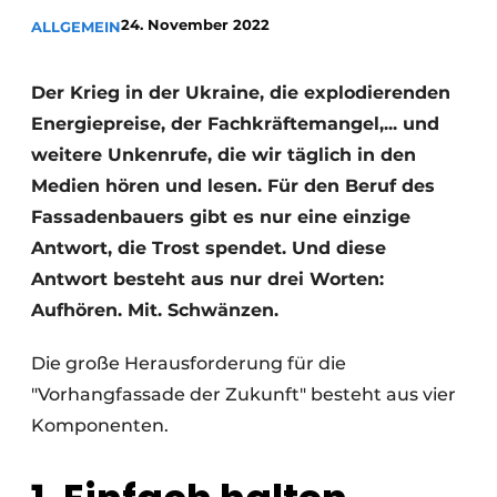
24. November 2022
ALLGEMEIN
Einladung zu einem Rundtischgespräch - 20 Jahre
Profil
Der Krieg in der Ukraine, die explodierenden
Ein Stellenangebot registrieren
Energiepreise, der Fachkräftemangel,... und
Offene Stellen
weitere Unkenrufe, die wir täglich in den
Videos
Medien hören und lesen. Für den Beruf des
Werben
Fassadenbauers gibt es nur eine einzige
Antwort, die Trost spendet. Und diese
Antwort besteht aus nur drei Worten:
Aufhören. Mit. Schwänzen.
Die große Herausforderung für die
"Vorhangfassade der Zukunft" besteht aus vier
Komponenten.