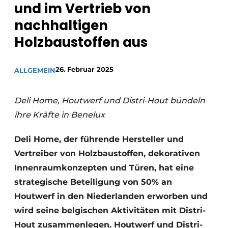
und im Vertrieb von
Einladung zu einem Rundtischgespräch - 20 Jahre
nachhaltigen
Profil
Holzbaustoffen aus
Ein Stellenangebot registrieren
Offene Stellen
26. Februar 2025
ALLGEMEIN
Videos
Werben
Deli Home, Houtwerf und Distri-Hout bündeln
ihre Kräfte in Benelux
Deli Home, der führende Hersteller und
Vertreiber von Holzbaustoffen, dekorativen
Innenraumkonzepten und Türen, hat eine
strategische Beteiligung von 50% an
Houtwerf in den Niederlanden erworben und
wird seine belgischen Aktivitäten mit Distri-
Hout zusammenlegen. Houtwerf und Distri-