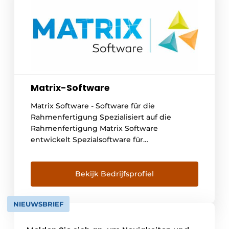
Matrix-Software
Matrix Software - Software für die
Rahmenfertigung Spezialisiert auf die
Rahmenfertigung Matrix Software
entwickelt Spezialsoftware für
Unternehmen der Rahmen- und
Fensterfertigung. Seit 1983 unterstützen wir
Hersteller dabei, ihre Prozesse effizienter zu
Bekijk Bedrijfsprofiel
gestalten, von der Kalkulation und
Angebotserstellung über die
NIEUWSBRIEF
Arbeitsvorbereitung bis hin zur Produktion.
Unsere Lösungen sind voll und ganz auf die