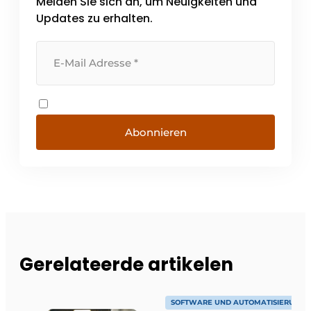
Melden Sie sich an, um Neuigkeiten und
Praxis der Fensterrahmenhersteller
zugeschnitten und helfen, [...]
Updates zu erhalten.
Abonnieren
Gerelateerde artikelen
SOFTWARE UND AUTOMATISIERUNG