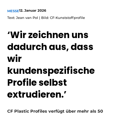
Einladung zu einem Rundtischgespräch - 20 Jahre
12. Januar 2026
MESSE
Profil
Text: Jean van Pol | Bild: CF-Kunststoffprofile
Ein Stellenangebot registrieren
‘Wir zeichnen uns
Offene Stellen
Videos
dadurch aus, dass
Werben
wir
kundenspezifische
Profile selbst
extrudieren.’
CF Plastic Profiles verfügt über mehr als 50