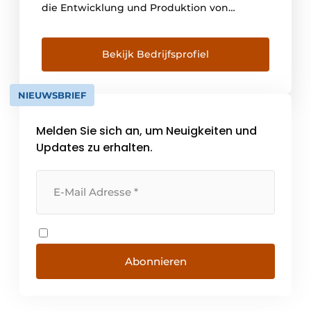
die Entwicklung und Produktion von
Kunststoffprofilen für technische
Anwendungen. Mit 38 Extrusionslinien,
eigenem Engineering, Werkzeugbau und
Bekijk Bedrijfsprofiel
einer Jahresproduktion von mehr als 65
Millionen Metern liefern wir Profillösungen,
NIEUWSBRIEF
die exakt den Anforderungen unserer
Kunden entsprechen. Auf unseren 28.000 m²
Melden Sie sich an, um Neuigkeiten und
[...]
Updates zu erhalten.
Abonnieren