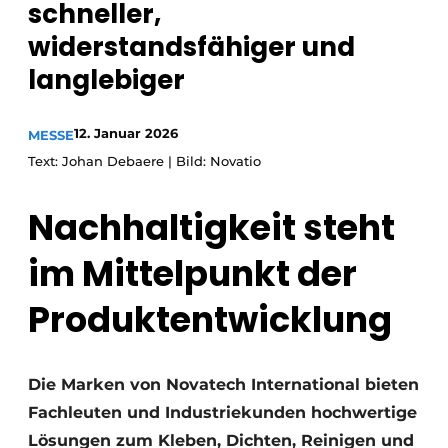
schneller,
Einladung zu einem Rundtischgespräch - 20 Jahre
widerstandsfähiger und
Profil
langlebiger
Ein Stellenangebot registrieren
Offene Stellen
12. Januar 2026
MESSE
Videos
Text: Johan Debaere | Bild: Novatio
Werben
Nachhaltigkeit steht
im Mittelpunkt der
Produktentwicklung
Die Marken von Novatech International bieten
Fachleuten und Industriekunden hochwertige
Lösungen zum Kleben, Dichten, Reinigen und