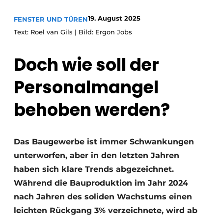
Einladung zu einem Rundtischgespräch - 20 Jahre
19. August 2025
FENSTER UND TÜREN
Profil
Text: Roel van Gils | Bild: Ergon Jobs
Ein Stellenangebot registrieren
Doch wie soll der
Offene Stellen
Videos
Personalmangel
Werben
behoben werden?
Das Baugewerbe ist immer Schwankungen
unterworfen, aber in den letzten Jahren
haben sich klare Trends abgezeichnet.
Während die Bauproduktion im Jahr 2024
nach Jahren des soliden Wachstums einen
leichten Rückgang 3% verzeichnete, wird ab