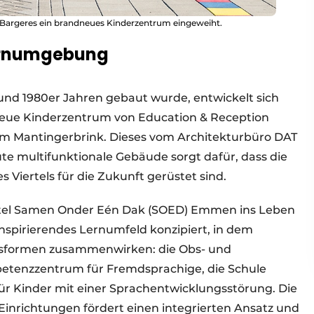
Bargeres ein brandneues Kinderzentrum eingeweiht.
Lernumgebung
 und 1980er Jahren gebaut wurde, entwickelt sich
s neue Kinderzentrum von Education & Reception
em Mantingerbrink. Dieses vom Architekturbüro DAT
 multifunktionale Gebäude sorgt dafür, dass die
 Viertels für die Zukunft gerüstet sind.
titel Samen Onder Eén Dak (SOED) Emmen ins Leben
 inspirierendes Lernumfeld konzipiert, in dem
gsformen zusammenwirken: die Obs- und
etenzzentrum für Fremdsprachige, die Schule
für Kinder mit einer Sprachentwicklungsstörung. Die
nrichtungen fördert einen integrierten Ansatz und