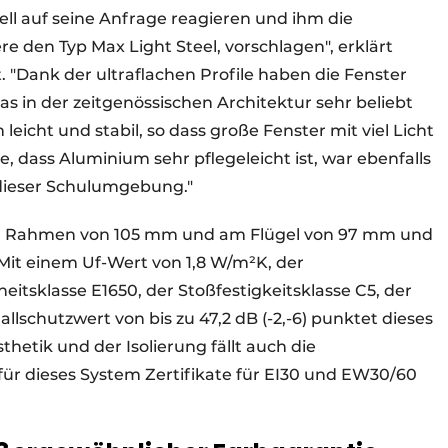
ell auf seine Anfrage reagieren und ihm die
 den Typ Max Light Steel, vorschlagen", erklärt
st. "Dank der ultraflachen Profile haben die Fenster
s in der zeitgenössischen Architektur sehr beliebt
leicht und stabil, so dass große Fenster mit viel Licht
, dass Aluminium sehr pflegeleicht ist, war ebenfalls
n dieser Schulumgebung."
 am Rahmen von 105 mm und am Flügel von 97 mm und
 Mit einem Uf-Wert von 1,8 W/m²K, der
eitsklasse E1650, der Stoßfestigkeitsklasse C5, der
chutzwert von bis zu 47,2 dB (-2,-6) punktet dieses
hetik und der Isolierung fällt auch die
für dieses System Zertifikate für EI30 und EW30/60