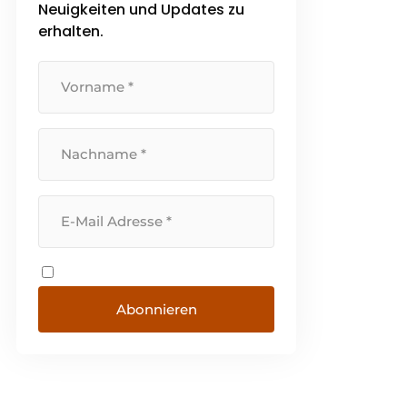
Neuigkeiten und Updates zu
Deutschland, der Schweiz,
Schweden, Dänemark,
erhalten.
Norwegen und Portugal. [...]
Abonnieren