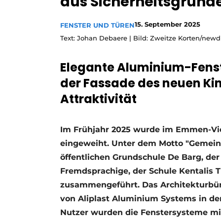
aus Sicherheitsgründ
Ein Stellenangebot registrieren
15. September 2025
FENSTER UND TÜREN
Offene Stellen
Text: Johan Debaere | Bild: Zweitze Korten/newdi
Videos
Werben
Elegante Aluminium-Fenst
der Fassade des neuen Ki
Attraktivität
Im Frühjahr 2025 wurde im Emmen-Vie
eingeweiht. Unter dem Motto "Gemein
öffentlichen Grundschule De Barg, de
Fremdsprachige, der Schule Kentalis 
zusammengeführt. Das Architekturbür
von Aliplast Aluminium Systems in de
Nutzer wurden die Fenstersysteme mi