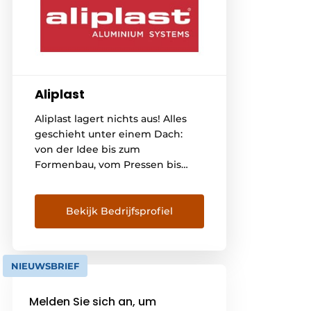
Aliplast
Aliplast lagert nichts aus! Alles
geschieht unter einem Dach:
von der Idee bis zum
Formenbau, vom Pressen bis
zum Strangpressen, von der
Oberflächenbehandlung bis zur
Beschichtung der Profile, von
Bekijk Bedrijfsprofiel
der Isolierung und Verpackung
bis zum Transport zu den
Herstellern von Fenstern, Türen,
NIEUWSBRIEF
Veranden, Schiebesystemen und
Vorhangfassaden in Belgien,
Melden Sie sich an, um
Frankreich, den Niederlanden,