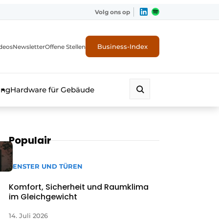
Volg ons op
Business-Index
deos
Newsletter
Offene Stellen
ung
Hardware für Gebäude
Populair
FENSTER UND TÜREN
Komfort, Sicherheit und Raumklima
im Gleichgewicht
erheit
14. Juli 2026