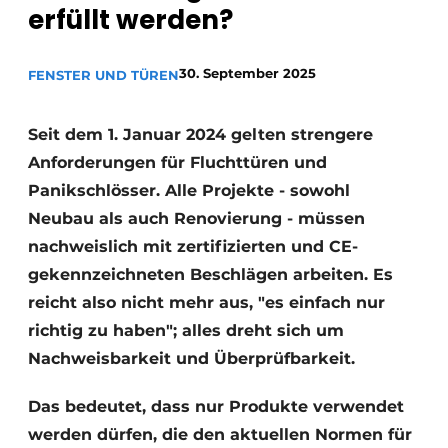
erfüllt werden?
Einladung zu einem Rundtischgespräch - 20 Jahre
Profil
30. September 2025
FENSTER UND TÜREN
Ein Stellenangebot registrieren
Offene Stellen
Seit dem 1. Januar 2024 gelten strengere
Videos
Anforderungen für Fluchttüren und
Panikschlösser. Alle Projekte - sowohl
Werben
Neubau als auch Renovierung - müssen
nachweislich mit zertifizierten und CE-
gekennzeichneten Beschlägen arbeiten. Es
reicht also nicht mehr aus, "es einfach nur
richtig zu haben"; alles dreht sich um
Nachweisbarkeit und Überprüfbarkeit.
Das bedeutet, dass nur Produkte verwendet
werden dürfen, die den aktuellen Normen für