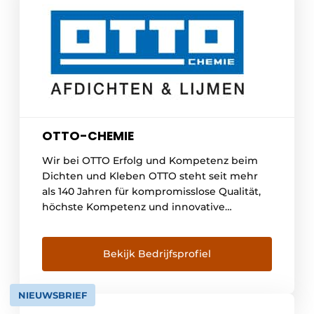
OTTO-CHEMIE
Wir bei OTTO Erfolg und Kompetenz beim
Dichten und Kleben OTTO steht seit mehr
als 140 Jahren für kompromisslose Qualität,
höchste Kompetenz und innovative
Lösungen für spezielle Aufgaben in Industrie,
Handwerk und Handel - ob Dichten, Kleben,
Formen oder Beschichten. Als führender
Bekijk Bedrijfsprofiel
Hersteller von Dicht- und Klebstoffen
genießen wir weltweit [...]
NIEUWSBRIEF