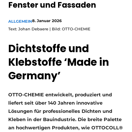
Fenster und Fassaden
Einladung zu einem Rundtischgespräch - 20 Jahre
Profil
8. Januar 2026
ALLGEMEIN
Ein Stellenangebot registrieren
Text: Johan Debaere | Bild: OTTO-CHEMIE
Offene Stellen
Dichtstoffe und
Videos
Werben
Klebstoffe ‘Made in
Germany’
OTTO-CHEMIE entwickelt, produziert und
liefert seit über 140 Jahren innovative
Lösungen für professionelles Dichten und
Kleben in der Bauindustrie. Die breite Palette
an hochwertigen Produkten, wie OTTOCOLL®