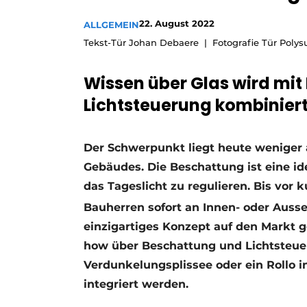
Ein Stellenangebot registrieren
22. August 2022
ALLGEMEIN
Offene Stellen
Tekst-Tür Johan Debaere
Fotografie Tür Polys
Videos
Wissen über Glas wird mi
Werben
Lichtsteuerung kombinier
Der Schwerpunkt liegt heute weniger 
Gebäudes. Die Beschattung ist eine i
das Tageslicht zu regulieren. Bis vo
Bauherren sofort an Innen- oder Auss
einzigartiges Konzept auf den Markt 
how über Beschattung und Lichtsteueru
Verdunkelungsplissee oder ein Rollo in 
integriert werden.