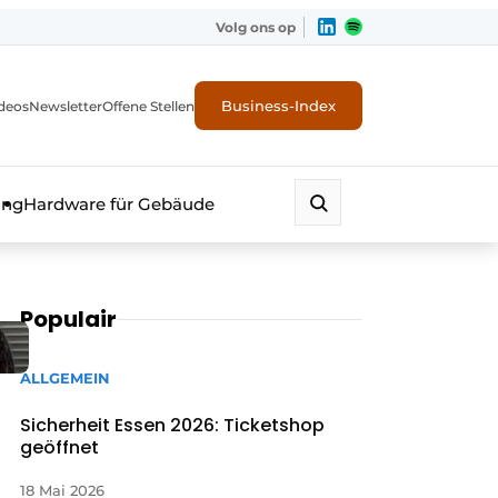
Volg ons op
Business-Index
deos
Newsletter
Offene Stellen
ung
Hardware für Gebäude
Populair
ALLGEMEIN
Sicherheit Essen 2026: Ticketshop
geöffnet
erheit
18 Mai 2026