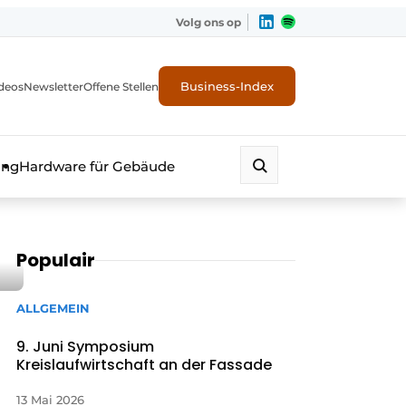
Volg ons op
Business-Index
deos
Newsletter
Offene Stellen
ung
Hardware für Gebäude
Populair
ALLGEMEIN
9. Juni Symposium
Kreislaufwirtschaft an der Fassade
erheit
13 Mai 2026