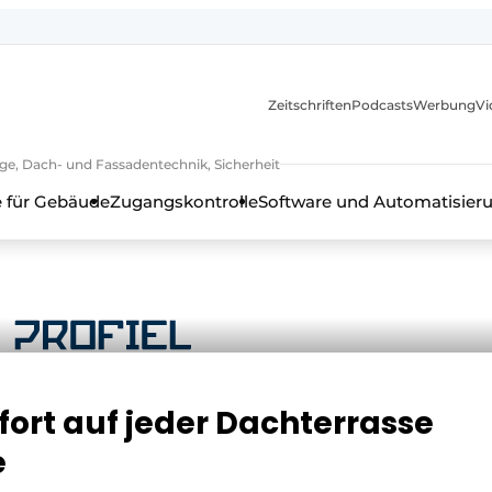
itionen
Zeitschriften
Podcasts
Werbung
Vi
ge, Dach- und Fassadentechnik, Sicherheit
 für Gebäude
Zugangskontrolle
Software und Automatisier
rt auf jeder Dachterrasse
en, Rahmentechnik, Beschläge, Dach- und Fassadentechnik, Sich
e
h - 20 Jahre Profil