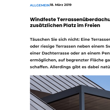
18. März 2019
ALLGEMEIN
Ein Stellenangebot registrieren
Offene Stellen
Windfeste Terrassenüberdachu
Videos
zusätzlichen Platz im Freien
Werben
Täuschen Sie sich nicht: Eine Terrasse
oder riesige Terrassen neben einem S
einer Dachterrasse oder an einem Pen
ermöglichen, auf begrenzter Fläche ga
schaffen. Allerdings gibt es dabei nat