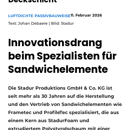
Einladung zu einem Rundtischgespräch - 20 Jahre
11. Februar 2026
Profil
LUFTDICHTE PASSIVBAUWEISE
Text: Johan Debaere | Bild: Stadur
Ein Stellenangebot registrieren
Offene Stellen
Innovationsdrang
Videos
beim Spezialisten für
Werben
Sandwichelemente
Die Stadur Produktions GmbH & Co. KG ist
seit mehr als 30 Jahren auf die Herstellung
und den Vertrieb von Sandwichelementen wie
Frametec und ProfileTec spezialisiert, die aus
einem Kern aus StadurFoam und
extrudiertem Polystyrolschaum mit einer