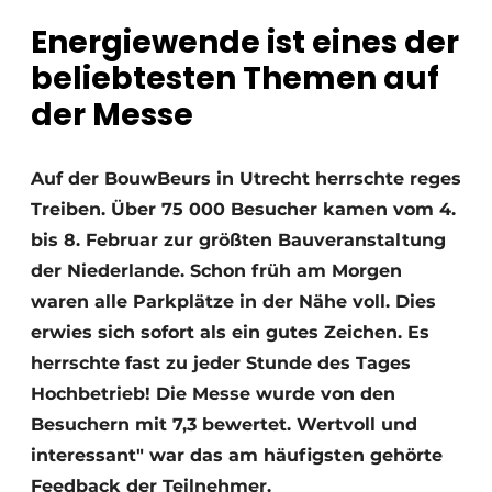
Energiewende ist eines der
Einladung zu einem Rundtischgespräch - 20 Jahre
Profil
beliebtesten Themen auf
Ein Stellenangebot registrieren
der Messe
Offene Stellen
Videos
Auf der BouwBeurs in Utrecht herrschte reges
Treiben. Über 75 000 Besucher kamen vom 4.
Werben
bis 8. Februar zur größten Bauveranstaltung
der Niederlande. Schon früh am Morgen
waren alle Parkplätze in der Nähe voll. Dies
erwies sich sofort als ein gutes Zeichen. Es
herrschte fast zu jeder Stunde des Tages
Hochbetrieb! Die Messe wurde von den
Besuchern mit 7,3 bewertet. Wertvoll und
interessant" war das am häufigsten gehörte
Feedback der Teilnehmer.