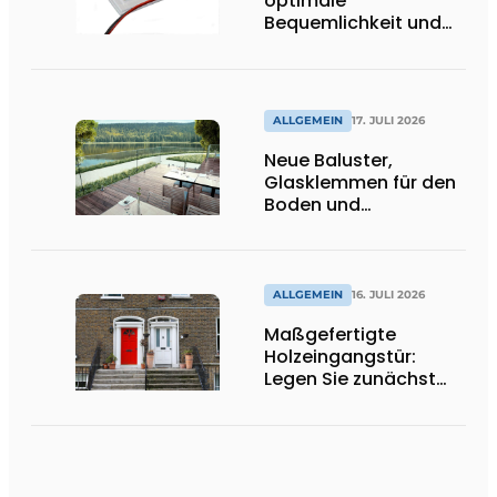
optimale
Bequemlichkeit und
Wohnkomfort".
ALLGEMEIN
17. JULI 2026
Neue Baluster,
Glasklemmen für den
Boden und
Spitzenhalter
ALLGEMEIN
16. JULI 2026
Maßgefertigte
Holzeingangstür:
Legen Sie zunächst
die Öffnungsrichtung
und die Schwelle fest